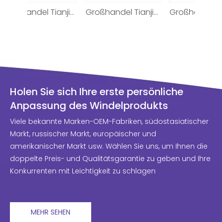
Großhandel Tianjiao Pull Up Windel für Erwachsene, individuelle Windelwindeln für ältere Menschen
Großhandel Tianjiao Pull Up Windel für Erwachsene, individuelle Windelwindeln für ältere Menschen
Großhandel Tianjiao Pull Up Windel für Erwachsene, individuelle Windelwindeln für ältere Menschen
Ihre
Holen Sie sich Ihre erste persönliche
Anpassung des Windelprodukts
Viele bekannte Marken-OEM-Fabriken, südostasiatischer
Markt, russischer Markt, europäischer und
amerikanischer Markt usw. Wählen Sie uns, um Ihnen die
doppelte Preis- und Qualitätsgarantie zu geben und Ihre
Konkurrenten mit Leichtigkeit zu schlagen
MEHR SEHEN