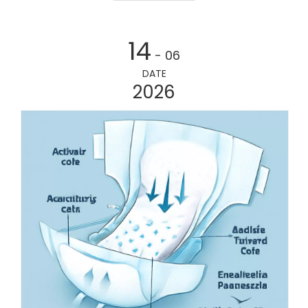
gut tut.
14
- 06
DATE
2026