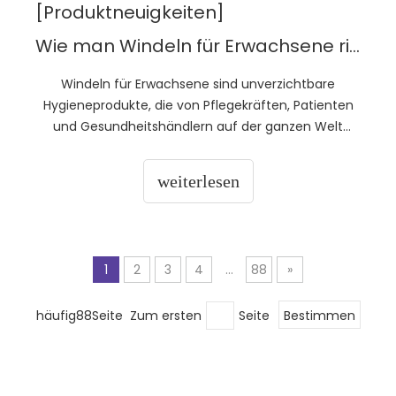
[Produktneuigkeiten]
Wie man Windeln für Erwachsene richtig anzieht
Windeln für Erwachsene sind unverzichtbare
Hygieneprodukte, die von Pflegekräften, Patienten
und Gesundheitshändlern auf der ganzen Welt
verwendet werden. Aber man kann sie nicht einfach
so anbringen, wie man möchte. In diesem Artikel
weiterlesen
erfahren Sie genau, wie Sie Erwachsenenwindeln
unabhängig von der Position des Benutzers richtig
anlegen.
1
2
3
4
...
88
»
häufig88Seite Zum ersten
Seite
Bestimmen