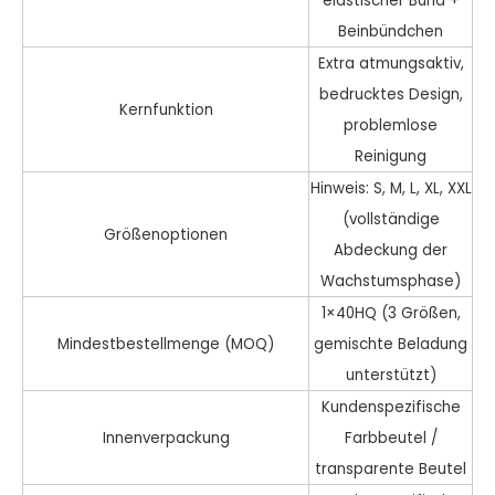
elastischer Bund +
Beinbündchen
Extra atmungsaktiv,
bedrucktes Design,
Kernfunktion
problemlose
Reinigung
Hinweis: S, M, L, XL, XXL
(vollständige
Größenoptionen
Abdeckung der
Wachstumsphase)
1×40HQ (3 Größen,
Mindestbestellmenge (MOQ)
gemischte Beladung
unterstützt)
Kundenspezifische
Innenverpackung
Farbbeutel /
transparente Beutel