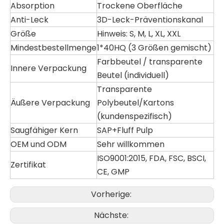
Absorption
Trockene Oberfläche
Anti-Leck
3D-Leck-Präventionskanal
Größe
Hinweis: S, M, L, XL, XXL
Mindestbestellmenge
1*40HQ (3 Größen gemischt)
Farbbeutel / transparente
Innere Verpackung
Beutel (individuell)
Transparente
Äußere Verpackung
Polybeutel/Kartons
(kundenspezifisch)
Saugfähiger Kern
SAP+Fluff Pulp
OEM und ODM
Sehr willkommen
ISO9001:2015
, FDA, FSC, BSCI,
Zertifikat
CE, GMP
Vorherige:
Nächste: