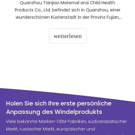
Quanzhou Tianjiao Maternal and Child Health
Products Co., Ltd. befindet sich in Quanzhou, einer
wunderschönen Küstenstadt in der Provinz Fujian,
einer bekannten historischen und kulturellen Stadt
und einem 5A-Aussichtspunkt an der Nordwestseite
weiterlesen
des Qingyuan-Berges. Tianjiao wurde 2005
gegründet und ist ein großes Unternehmen
Holen Sie sich Ihre erste persönliche
Anpassung des Windelprodukts
Viele bekannte Marken-OEM-Fabriken, südostasiatischer
Markt, russischer Markt, europäischer und