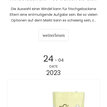
Die Auswahl einer Windel kann für frischgebackene
Eltern eine entmutigende Aufgabe sein. Bei so vielen
Optionen auf dem Markt kann es schwierig sein, zu
wissen, wo man anfangen soll. In diesem Leitfaden
werfen wir einen Blick auf die wichtigsten Faktoren,
weiterlesen
die bei der Auswahl der perfekten Windel für Ihr Baby
zu berücksichtigen sind, um den Prozess so einfach
wie möglich zu gestalten. Lassen Sie uns zunächst
reden
24
- 04
DATE
2023