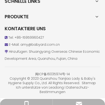
SCHNELLE LINKS
PRODUKTE
KONTAKTIERE UNS
Tel: +86-15959960427

E-Mail:
amy@babyard.com.cn

Hinzufügen: Shuangyang Overseas Chinese Economic

Development Area, Quanzhou, Fujian, China
闽ICP备16035974号-14
Copyright © 2023 Quanzhou Tianjiao Lady & Baby's
Hygiene Supply Co., Ltd. All Rights Reserved.
Sitemap
Ich unterstütze von
Leadong
I
Datenschutz-
Bestimmungen
amy@babyard.com.cn
+86-15959960427