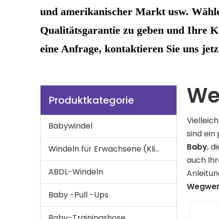
und amerikanischer Markt usw. Wählen
Qualitätsgarantie zu geben und Ihre K
eine Anfrage, kontaktieren Sie uns jetzt
We
Produktkategorie
Vielleich
Babywindel
sind ein
Baby
, d
Windeln für Erwachsene (Klimmzüge), Unterpolster für Erwachsene
auch Ihr
ABDL-Windeln
Anleitun
Wegwer
Baby -Pull -Ups
Baby-Trainingshose