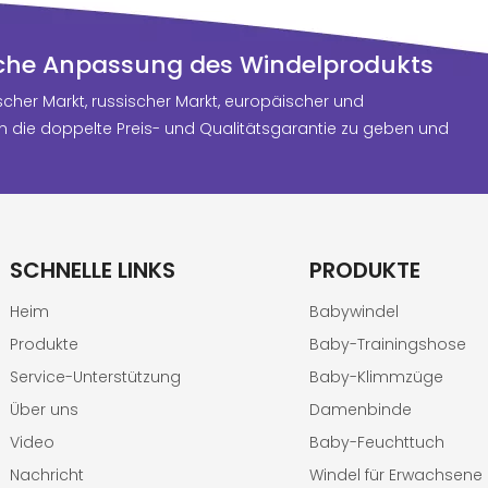
eln die zarte Haut
 5G-Smart-Fabrik
abys und sorgen
eistet eine
nliche Anpassung des Windelprodukts
 kuscheliges und
leibende Qualität
cher Markt, russischer Markt, europäischer und
es Erlebnis.
 gesamten
n die doppelte Preis- und Qualitätsgarantie zu geben und
produktion und
t ideal für
utoren,
ändler und
nhaber, die
SCHNELLE LINKS
PRODUKTE
m-Lagerbestände
Heim
Babywindel
tbewerbsfähigen
Produkte
Baby-Trainingshose
 suchen.
Service-Unterstützung
Baby-Klimmzüge
Über uns
Damenbinde
Video
Baby-Feuchttuch
Nachricht
Windel für Erwachsene